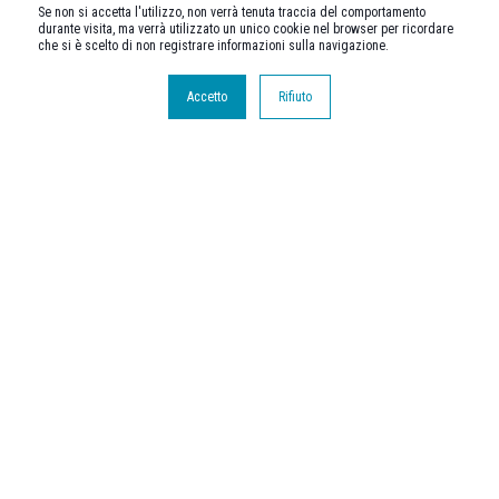
Se non si accetta l'utilizzo, non verrà tenuta traccia del comportamento
durante visita, ma verrà utilizzato un unico cookie nel browser per ricordare
che si è scelto di non registrare informazioni sulla navigazione.
Accetto
Rifiuto
Intenzionato a sviluppare e divulgare i temi legati alla
progettazione ambientale e alla sostenibilità in architettura, nel
2012 ha fondato il Building Green Futures, un’organizzazione
no-profit per valorizzare il connubio ambiente-tecnologia nei
paesi in via di sviluppo.
Nel 2015 ha fondato SOS - School of Sustainability, un