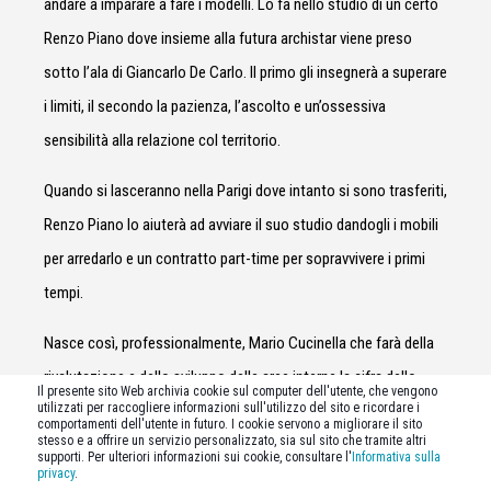
andare a imparare a fare i modelli. Lo fa nello studio di un certo
Renzo Piano dove insieme alla futura archistar viene preso
sotto l’ala di Giancarlo De Carlo. Il primo gli insegnerà a superare
i limiti, il secondo la pazienza, l’ascolto e un’ossessiva
sensibilità alla relazione col territorio.
Quando si lasceranno nella Parigi dove intanto si sono trasferiti,
Renzo Piano lo aiuterà ad avviare il suo studio dandogli i mobili
per arredarlo e un contratto part-time per sopravvivere i primi
tempi.
Nasce così, professionalmente, Mario Cucinella che farà della
rivalutazione e dello sviluppo delle aree interne la cifra dello
Il presente sito Web archivia cookie sul computer dell'utente, che vengono
utilizzati per raccogliere informazioni sull'utilizzo del sito e ricordare i
studio MC A (
Mario Cucinella Architects
) che stabilirà
comportamenti dell'utente in futuro. I cookie servono a migliorare il sito
stesso e a offrire un servizio personalizzato, sia sul sito che tramite altri
definitivamente a Bologna.
supporti. Per ulteriori informazioni sui cookie, consultare l'
Informativa sulla
privacy
.