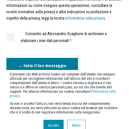
informazioni su come eseguire questa operazione, consultare le
nostre normative sulla privacy e altre indicazioni su protezione e
rispetto della privacy, leggi la nostra
Informativa sulla privacy
.
Consento ad Alessandro Scaglione di archiviare e
*
elaborare i miei dati personali.
Il presente sito Web archivia cookie sul computer dell'utente, che vengono
utilizzati per raccogliere informazioni sull'utilizzo del sito e ricordare i
comportamenti dell'utente in futuro. I cookie servono a migliorare il sito
stesso e a offrire un servizio personalizzato, sia sul sito che tramite altri
supporti. Per ulteriori informazioni sui cookie, consultare l'
Informativa sulla
privacy
.
Se non si accetta l'utilizzo, non verrà tenuta traccia del comportamento
durante visita, ma verrà utilizzato un unico cookie nel browser per ricordare
© Copyright Consiliator srl - All Trademarks and registered trademarks are the
che si è scelto di non registrare informazioni sulla navigazione.
property of their respective owners
Accetto
Rifiuto
Privacy and Cookie Policy